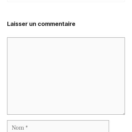
Laisser un commentaire
Commentaire
Nom