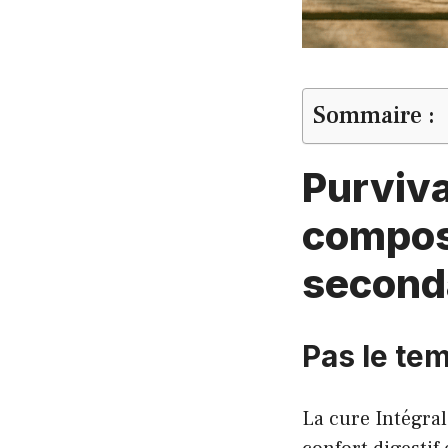
Sommaire :
Purviva
composi
seconda
Pas le tem
La cure Intégra