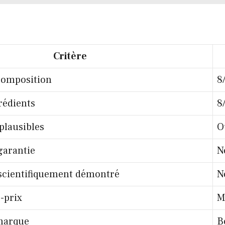
Critère
composition
8
rédients
8
 plausibles
O
garantie
N
scientifiquement démontré
N
-prix
M
 marque
B