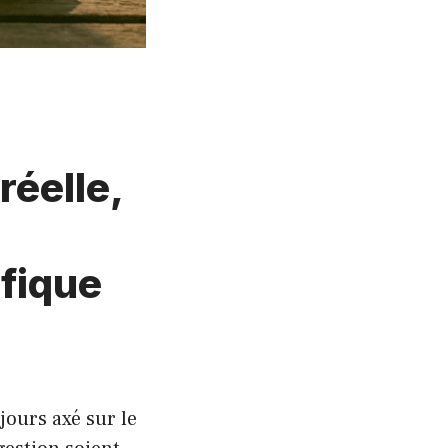
réelle,
ifique
ours axé sur le