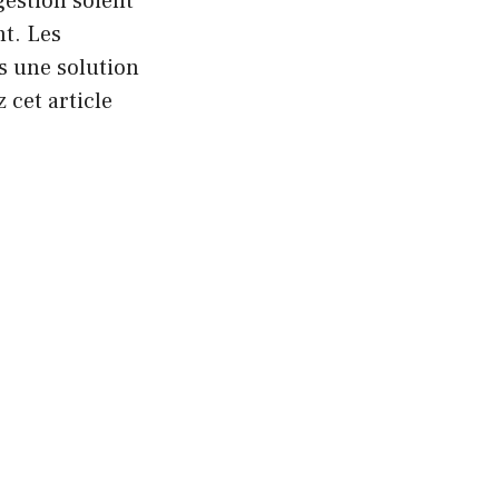
igestion soient
nt. Les
as une solution
 cet article