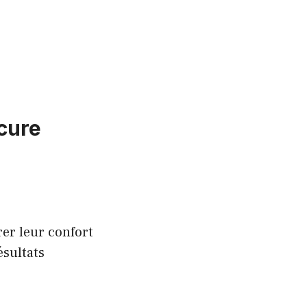
 cure
rer leur confort
ésultats