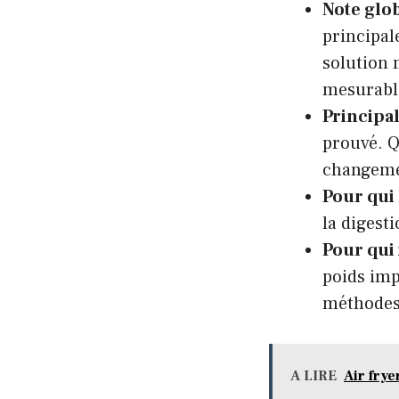
Note glo
principal
solution 
mesurabl
Principal
prouvé. Q
changemen
Pour qui 
la digest
Pour qui 
poids imp
méthodes
A LIRE
Air frye