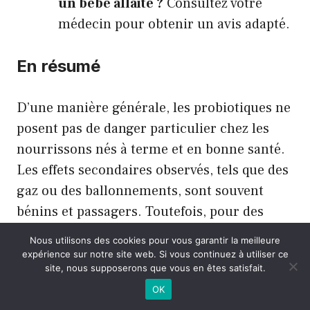
un bébé allaité ?
Consultez votre
médecin pour obtenir un avis adapté.
En résumé
D’une manière générale, les probiotiques ne
posent pas de danger particulier chez les
nourrissons nés à terme et en bonne santé.
Les effets secondaires observés, tels que des
gaz ou des ballonnements, sont souvent
bénins et passagers. Toutefois, pour des
populations spécifiques, y compris les
Nous utilisons des cookies pour vous garantir la meilleure
prématurés, les bébés immunodéprimés ou
expérience sur notre site web. Si vous continuez à utiliser ce
site, nous supposerons que vous en êtes satisfait.
hospitalisés, une prudence accrue s’impose.
OK
Pour toute incertitude ou inquiétude, il est