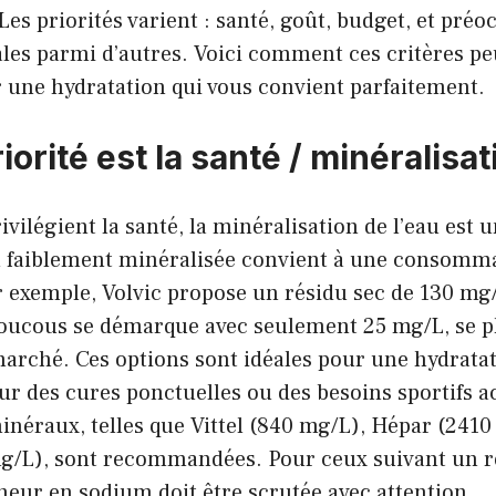
 Les priorités varient : santé, goût, budget, et pré
es parmi d’autres. Voici comment ces critères pe
 une hydratation qui vous convient parfaitement.
riorité est la santé / minéralisat
vilégient la santé, la minéralisation de l’eau est u
u faiblement minéralisée convient à une consomm
r exemple, Volvic propose un résidu sec de 130 mg
oucous se démarque avec seulement 25 mg/L, se p
arché. Ces options sont idéales pour une hydratat
r des cures ponctuelles ou des besoins sportifs ac
inéraux, telles que Vittel (840 mg/L), Hépar (2410
g/L), sont recommandées. Pour ceux suivant un 
neur en sodium doit être scrutée avec attention.