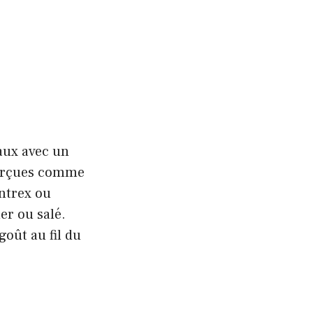
eaux avec un
perçues comme
ontrex ou
r ou salé.
goût au fil du