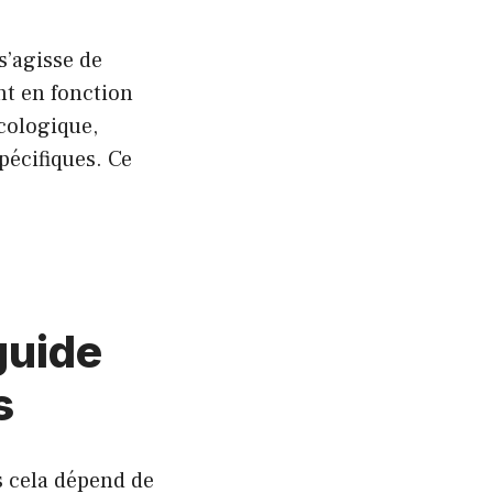
s’agisse de
nt en fonction
écologique,
pécifiques. Ce
 guide
s
s cela dépend de