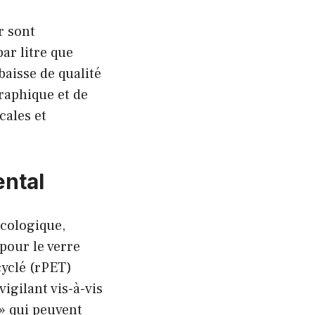
r sont
ar litre que
aisse de qualité
graphique et de
cales et
ental
écologique,
 pour le verre
cyclé (rPET)
igilant vis-à-vis
» qui peuvent