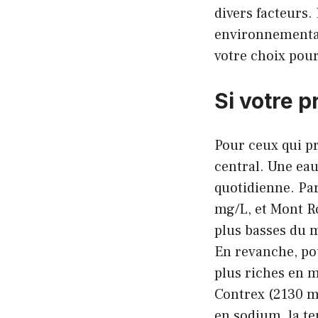
divers facteurs.
environnemental
votre choix pour
Si votre p
Pour ceux qui pri
central. Une ea
quotidienne. Pa
mg/L, et Mont R
plus basses du m
En revanche, pou
plus riches en m
Contrex (2130 m
en sodium, la te