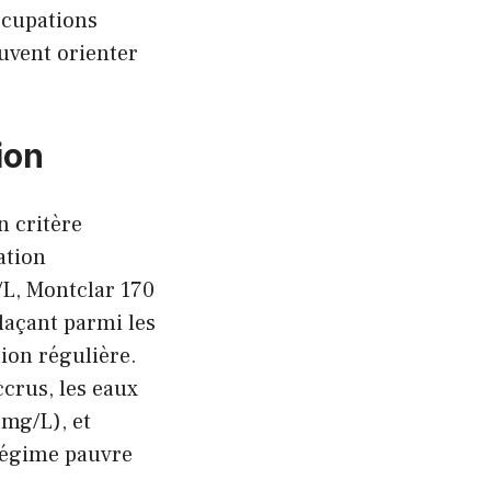
occupations
uvent orienter
ion
n critère
ation
/L, Montclar 170
laçant parmi les
ion régulière.
crus, les eaux
 mg/L), et
régime pauvre