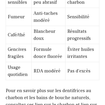
sensibles
peu abrasif
charbon
Anti-taches
Fumeur
Sensibilité
modéré
Blancheur
Résultats
Café/thé
doux
progressifs
Gencives
Formule
Éviter huiles
fragiles
douce fluorée
irritantes
Usage
RDA modéré
Pas d’excès
quotidien
Pour en savoir plus sur les dentifrices au
charbon et les bains de bouche naturels,
consultez ces
lien sur le charbon
et lien sur