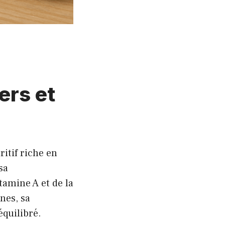
ers et
ritif riche en
sa
amine A et de la
nes, sa
équilibré.