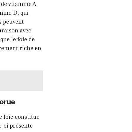
 de vitamine A
amine D, qui
es peuvent
araison avec
que le foie de
èrement riche en
morue
e foie constitue
e-ci présente