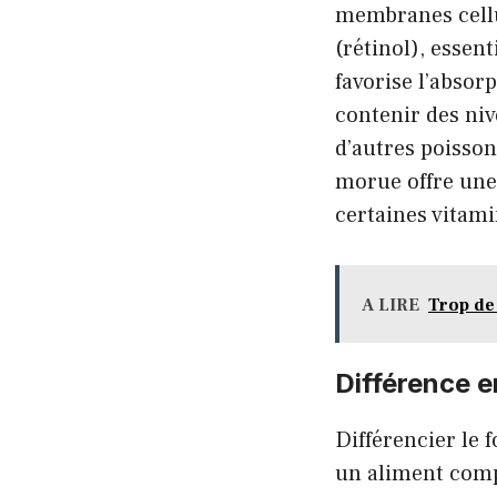
membranes cellul
(rétinol), essent
favorise l’absor
contenir des niv
d’autres poisson
morue offre une 
certaines vitami
A LIRE
Trop de 
Différence e
Différencier le f
un aliment compl