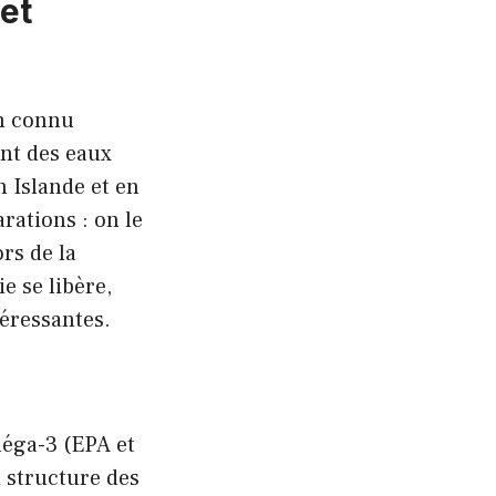
 et
on connu
nt des eaux
n Islande et en
rations : on le
rs de la
e se libère,
téressantes.
méga-3 (EPA et
 structure des