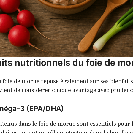
its nutritionnels du foie de mo
 foie de morue repose également sur ses bienfaits
nvient de considérer chaque avantage avec prudence
oméga-3 (EPA/DHA)
tenus dans le foie de morue sont essentiels pour l
laires, jouant un rôle protecteur dans le bon fo