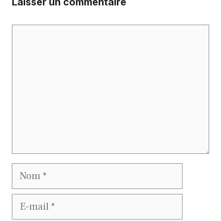
Laisser un commentaire
Commentaire
Nom
E-
mail