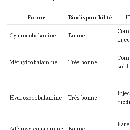
Forme
Biodisponibilité
U
Comp
Cyanocobalamine
Bonne
injec
Com
Méthylcobalamine
Très bonne
subl
Inje
Hydroxocobalamine
Très bonne
médi
Rare
Adénosylcobalamine
Bonne