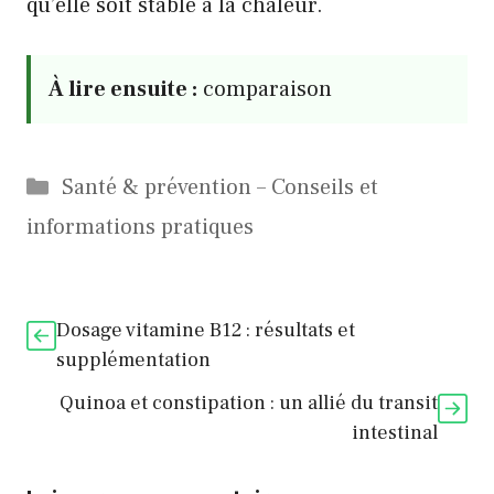
qu’elle soit stable à la chaleur.
À lire ensuite :
comparaison
Catégories
Santé & prévention – Conseils et
informations pratiques
Dosage vitamine B12 : résultats et
supplémentation
Quinoa et constipation : un allié du transit
intestinal