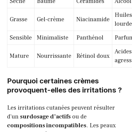
Sèche
Baume
Céramides
Alcool
Huiles
Grasse
Gel-crème
Niacinamide
lourde
Sensible
Minimaliste
Panthénol
Parfu
Acides
Mature
Nourrissante
Rétinol doux
agress
Pourquoi certaines crèmes
provoquent-elles des irritations ?
Les irritations cutanées peuvent résulter
d’un
surdosage d’actifs
ou de
compositions incompatibles
. Les peaux