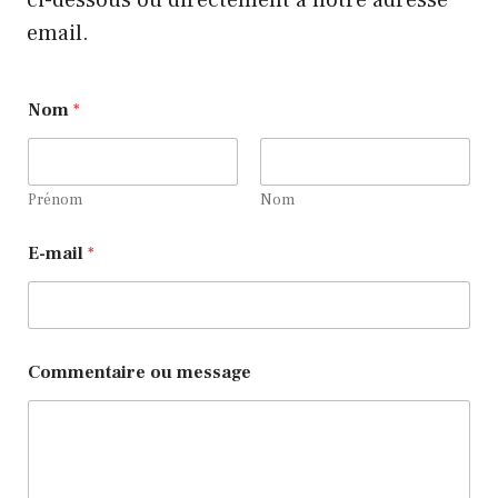
email.
N
Nom
*
o
m
m
e
s
Prénom
Nom
s
a
E-mail
*
g
e
N
o
m
Commentaire ou message