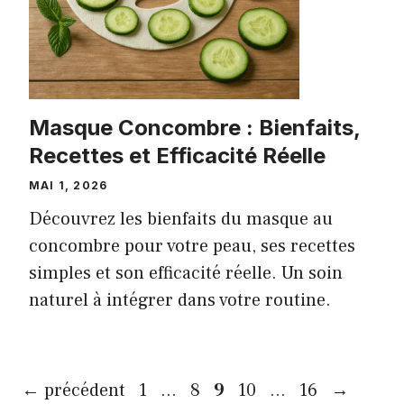
Masque Concombre : Bienfaits,
Recettes et Efficacité Réelle
MAI 1, 2026
Découvrez les bienfaits du masque au
concombre pour votre peau, ses recettes
simples et son efficacité réelle. Un soin
naturel à intégrer dans votre routine.
Page
Page
Page
Page
Page
←
précédent
1
…
8
9
10
…
16
→