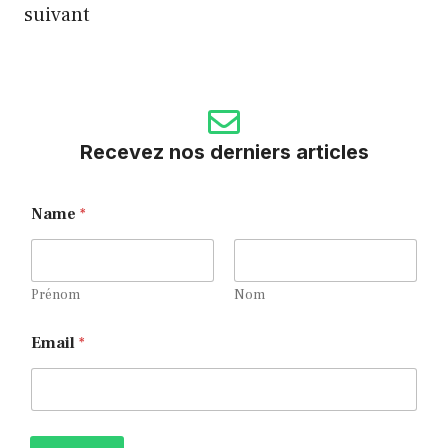
suivant
Recevez nos derniers articles
Name
*
Prénom
Nom
E
Email
*
m
a
i
l
E
m