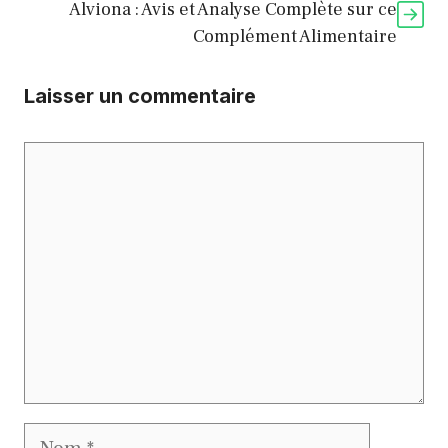
Alviona : Avis et Analyse Complète sur ce
Complément Alimentaire
Laisser un commentaire
Commentaire
Nom