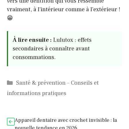
vers une dentition qui vous ressemble
vraiment, à l’intérieur comme à l’extérieur !
😁
À lire ensuite :
Lulutox : effets
secondaires à connaître avant
consommations.
Catégories
Santé & prévention – Conseils et
informations pratiques
Appareil dentaire avec crochet invisible : la
nouvelle tendance en 2026