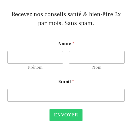
Recevez nos conseils santé & bien-être 2x
par mois. Sans spam.
Name
*
Prénom
Nom
*
Email
*
E
m
a
i
l
E
ENVOYER
m
a
i