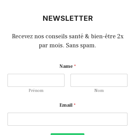
NEWSLETTER
Recevez nos conseils santé & bien-être 2x
par mois. Sans spam.
E
Name
*
m
a
i
l
*
Prénom
Nom
E
m
Email
*
a
i
l