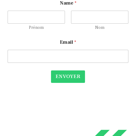
Name
*
Prénom
Nom
*
Email
*
*
N
a
m
e
ENVOYER